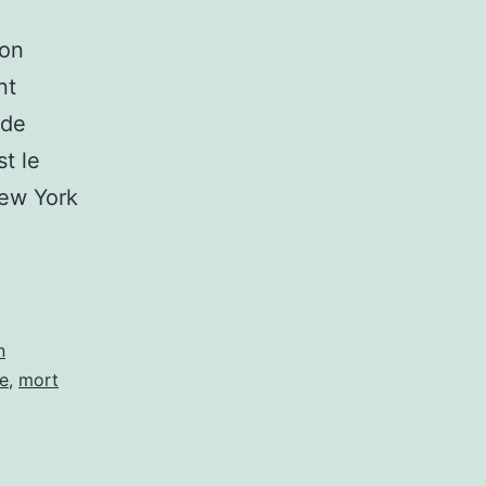
Mon
nt
 de
t le
New York
n
ne
,
mort