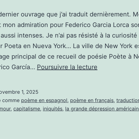
 dernier ouvrage que j’ai traduit dernièrement. 
 mon admiration pour Federico Garcia Lorca so
aussi intenses. Je n’ai pas résisté à la curiosité
r Poeta en Nueva York… La ville de New York es
ge principal de ce recueil de poésie Poète à 
Poète
rico García…
Poursuivre la lecture
à
New
ovembre 1, 2025
York
sé comme
poème en espagnol
,
poème en français
,
traductio
(recueil
mour
,
capitalisme
,
iniquités
,
la grande dépression américai
de
Federico