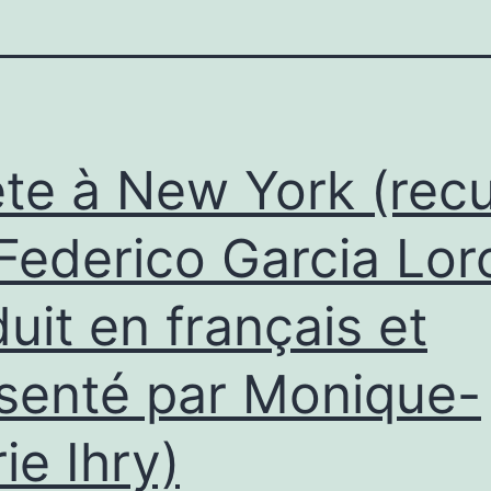
te à New York (recu
Federico Garcia Lor
duit en français et
senté par Monique-
ie Ihry)