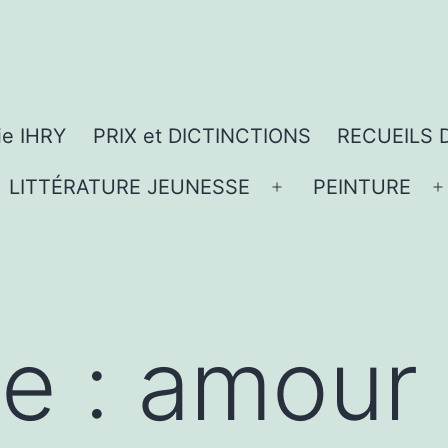
ie IHRY
PRIX et DICTINCTIONS
RECUEILS 
LITTÉRATURE JEUNESSE
PEINTURE
vrir
Ouvrir
O
le
l
nu
menu
te :
amour