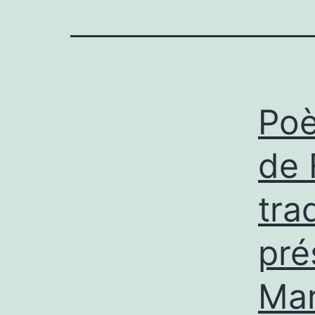
Poè
de 
tra
pré
Mar