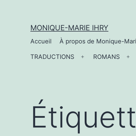
Aller
au
contenu
MONIQUE-MARIE IHRY
Accueil
À propos de Monique-Mar
TRADUCTIONS
ROMANS
Ouvrir
Ou
le
le
menu
me
Étiquet