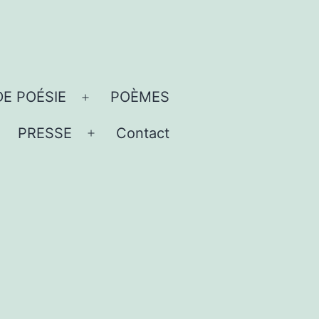
DE POÉSIE
POÈMES
Ouvrir
le
PRESSE
Contact
uvrir
Ouvrir
menu
e
le
menu
menu