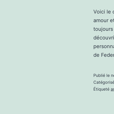
Voici le
amour et
toujours 
découvri
personna
de Fede
Publié le
n
Catégori
Étiqueté
a