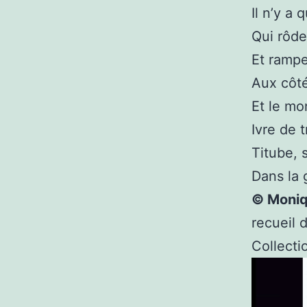
Il n’y a 
Qui rôde 
Et rampe
Aux côté
Et le mo
Ivre de t
Titube, 
Dans la 
© Moniq
recueil 
Collecti