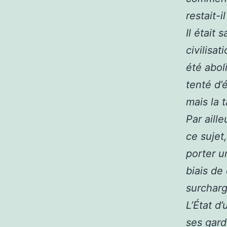
restait-i
Il était 
civilisa
été abol
tenté d’
mais la 
Par aill
ce sujet
porter u
biais de
surchar
L’État d
ses gard