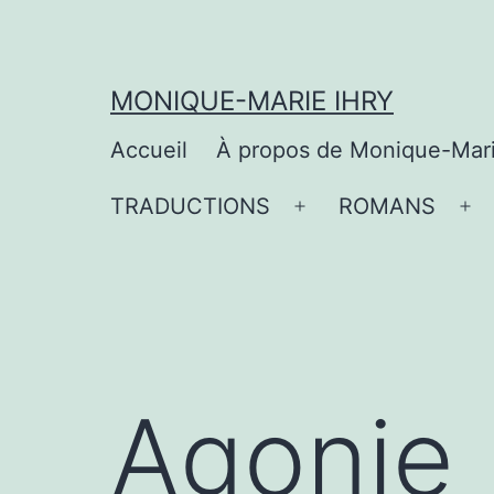
Aller
au
contenu
MONIQUE-MARIE IHRY
Accueil
À propos de Monique-Mar
TRADUCTIONS
ROMANS
Ouvrir
Ou
le
le
menu
me
Agonie