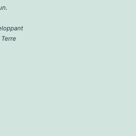
un.
veloppant
 Terre