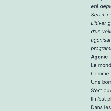
été dépl
Serait-c
L’hiver 
d’un voi
agonisai
progra
Agonie
Le mond
Comme u
Une bom
S’est ouv
Il n’est 
Dans les 