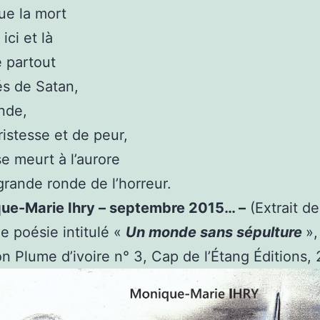
que la mort
ici et là
 partout
s de Satan,
nde,
ristesse et de peur,
se meurt à l’aurore
grande ronde de l’horreur.
ue-Marie Ihry – septembre 2015… –
(Extrait d
de poésie intitulé «
Un monde sans sépulture
»,
on Plume d’ivoire n° 3, Cap de l’Étang Éditions,