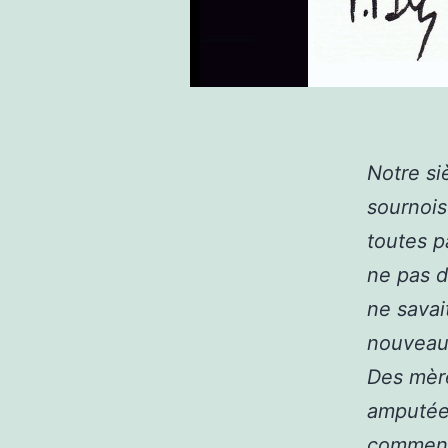
Notre si
sournoi
toutes p
ne pas d
ne savait
nouveau 
Des mère
amputées
commenc