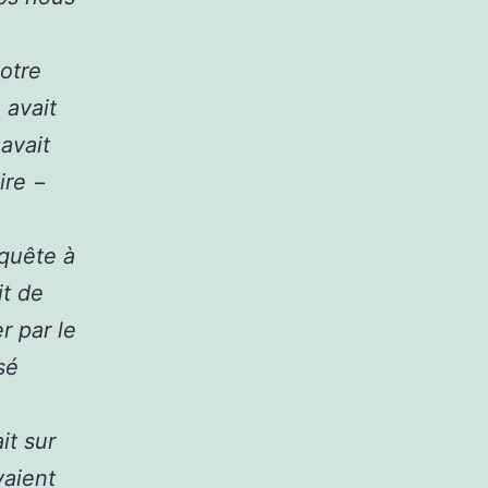
notre
 avait
avait
ire −
equête à
it de
r par le
sé
it sur
vaient