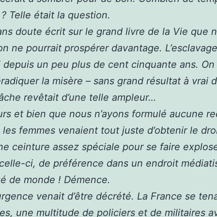
l ? Telle était la question.
sans doute écrit sur le grand livre de la Vie que 
tion ne pourrait prospérer davantage. L’esclavage
i depuis un peu plus de cent cinquante ans. On 
éradiquer la misère – sans grand résultat à vrai d
tâche revêtait d’une telle ampleur…
eurs et bien que nous n’ayons formulé aucune r
, les femmes venaient tout juste d’obtenir le dro
ne ceinture assez spéciale pour se faire explose
 celle-ci, de préférence dans un endroit médiati
gé de monde ! Démence.
’urgence venait d’être décrété. La France se tena
es, une multitude de policiers et de militaires a