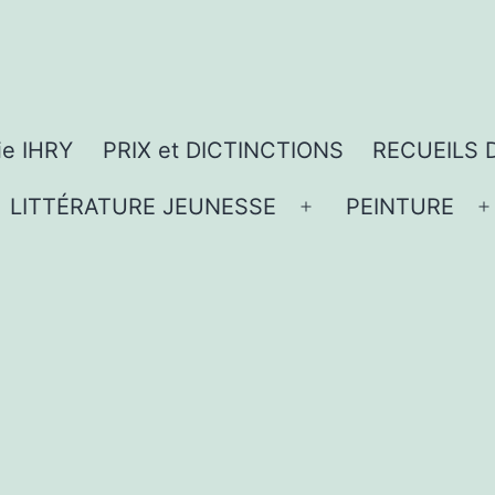
ie IHRY
PRIX et DICTINCTIONS
RECUEILS 
LITTÉRATURE JEUNESSE
PEINTURE
vrir
Ouvrir
O
le
l
nu
menu