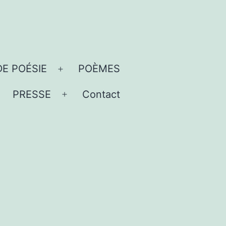
DE POÉSIE
POÈMES
Ouvrir
le
PRESSE
Contact
uvrir
Ouvrir
menu
e
le
menu
menu