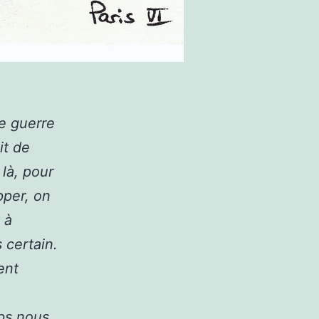
e guerre
it de
là, pour
pper, on
 à
 certain.
ent
ps nous