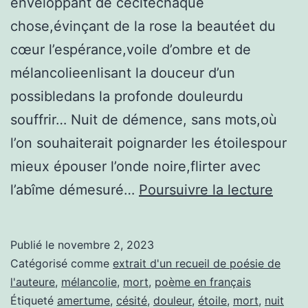
enveloppant de cécitéchaque
chose,évinçant de la rose la beautéet du
cœur l’espérance,voile d’ombre et de
mélancolieenlisant la douceur d’un
possibledans la profonde douleurdu
souffrir… Nuit de démence, sans mots,où
l’on souhaiterait poignarder les étoilespour
mieux épouser l’onde noire,flirter avec
Nuit
l’abîme démesuré…
Poursuivre la lecture
Publié le
novembre 2, 2023
Catégorisé comme
extrait d'un recueil de poésie de
l'auteure
,
mélancolie
,
mort
,
poème en français
Étiqueté
amertume
,
césité
,
douleur
,
étoile
,
mort
,
nuit