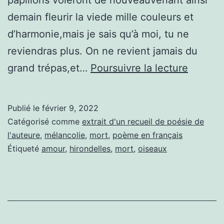
demain fleurir la viede mille couleurs et
d’harmonie,mais je sais qu’à moi, tu ne
reviendras plus. On ne revient jamais du
Jamais
grand trépas,et…
Poursuivre la lecture
Publié le
février 9, 2022
Catégorisé comme
extrait d'un recueil de poésie de
l'auteure
,
mélancolie
,
mort
,
poème en français
Étiqueté
amour
,
hirondelles
,
mort
,
oiseaux