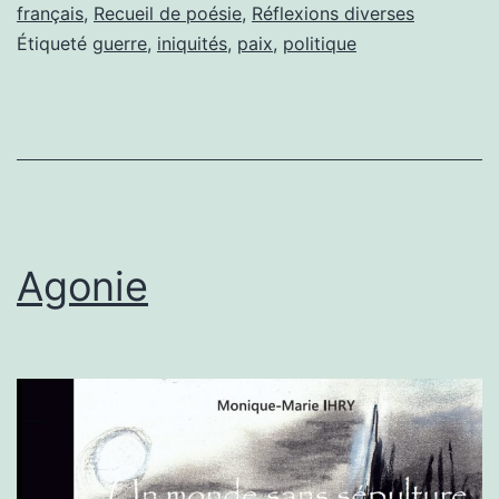
français
,
Recueil de poésie
,
Réflexions diverses
des
Étiqueté
guerre
,
iniquités
,
paix
,
politique
rues »,
recueil
de
poésie
de
Monique-
Agonie
Marie
Ihry