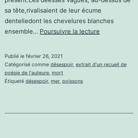
sa tête,rivalisaient de leur écume
dentelledont les chevelures blanches
L’amer
ensemble…
Poursuivre la lecture
des
grands
Publié le
février 26, 2021
fonds
Catégorisé comme
désespoir
,
extrait d'un recueil de
poésie de l'auteure
,
mort
Étiqueté
désespoir
,
mer
,
poissons