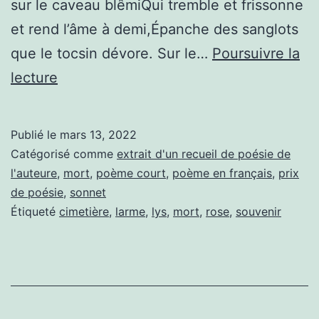
sur le caveau blêmiQui tremble et frissonne
et rend l’âme à demi,Épanche des sanglots
que le tocsin dévore. Sur le…
Poursuivre la
D’une
lecture
larme
sonore
Publié le
mars 13, 2022
Catégorisé comme
extrait d'un recueil de poésie de
l'auteure
,
mort
,
poème court
,
poème en français
,
prix
de poésie
,
sonnet
Étiqueté
cimetière
,
larme
,
lys
,
mort
,
rose
,
souvenir