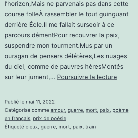
l’horizon,Mais ne parvenais pas dans cette
course folleÀ rassembler le tout guinguant
derrière Éole.Il me fallait surseoir à ce
parcours démentPour recouvrer la paix,
suspendre mon tourment.Mus par un
ouragan de pensers délétères,Les nuages
du ciel, comme de pauvres hèresMontés
Le
sur leur jument,…
Poursuivre la lecture
wagon
inferna
Publié le
mai 11, 2022
Catégorisé comme
amour
,
guerre
,
mort
,
paix
,
poème
en français
,
prix de poésie
Étiqueté
cieux
,
guerre
,
mort
,
paix
,
train