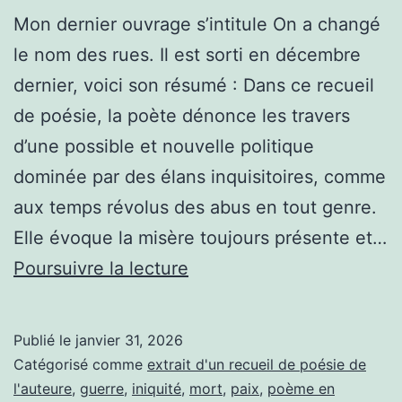
Mon dernier ouvrage s’intitule On a changé
le nom des rues. Il est sorti en décembre
dernier, voici son résumé : Dans ce recueil
de poésie, la poète dénonce les travers
d’une possible et nouvelle politique
dominée par des élans inquisitoires, comme
aux temps révolus des abus en tout genre.
Elle évoque la misère toujours présente et…
« On
Poursuivre la lecture
a
changé
Publié le
janvier 31, 2026
le
Catégorisé comme
extrait d'un recueil de poésie de
nom
l'auteure
,
guerre
,
iniquité
,
mort
,
paix
,
poème en