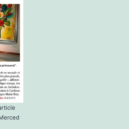
rticle
 Merced