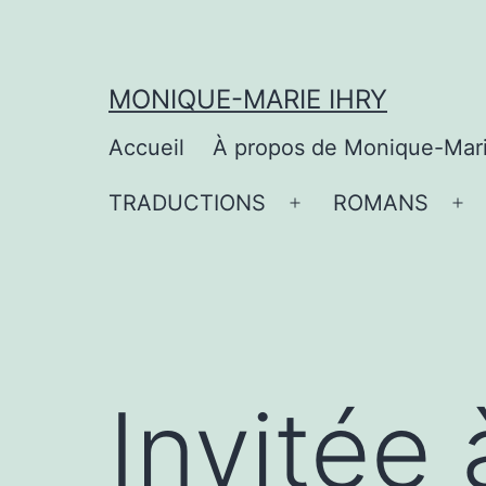
Aller
au
contenu
MONIQUE-MARIE IHRY
Accueil
À propos de Monique-Mar
TRADUCTIONS
ROMANS
Ouvrir
Ou
le
le
menu
me
Invitée