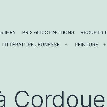
ie IHRY
PRIX et DICTINCTIONS
RECUEILS 
LITTÉRATURE JEUNESSE
PEINTURE
vrir
Ouvrir
O
le
l
nu
menu
 à Cordoue