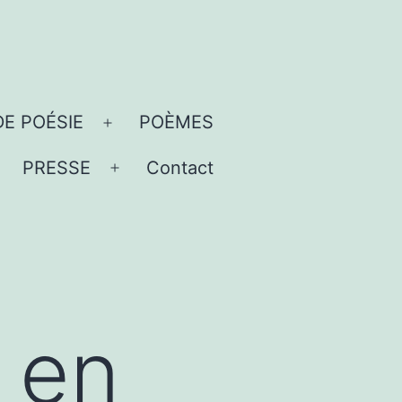
DE POÉSIE
POÈMES
Ouvrir
le
PRESSE
Contact
uvrir
Ouvrir
menu
e
le
menu
menu
 en