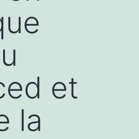
que
au
ced et
e la