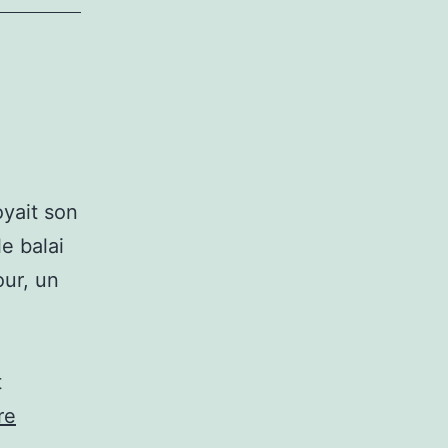
oyait son
e balai
our, un
t
Aux
re