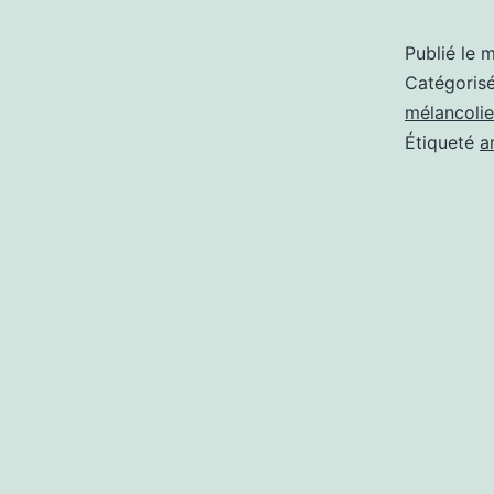
Publié le
m
Catégori
mélancolie
Étiqueté
a