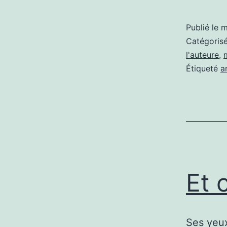
Publié le
m
Catégori
l'auteure
,
Étiqueté
a
Et 
Ses yeux 