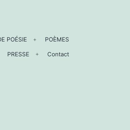
DE POÉSIE
POÈMES
Ouvrir
le
PRESSE
Contact
uvrir
Ouvrir
menu
e
le
menu
menu