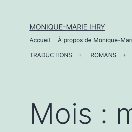
Aller
au
contenu
MONIQUE-MARIE IHRY
Accueil
À propos de Monique-Mar
TRADUCTIONS
ROMANS
Ouvrir
Ou
le
le
menu
me
Mois :
m