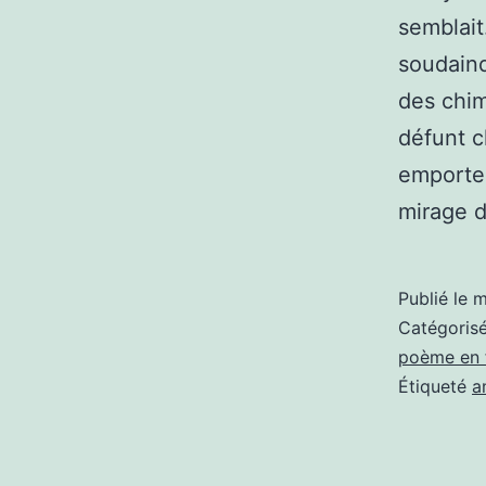
semblai
soudaind
des chim
défunt c
emporter
mirage 
Publié le
m
Catégori
poème en 
Étiqueté
a