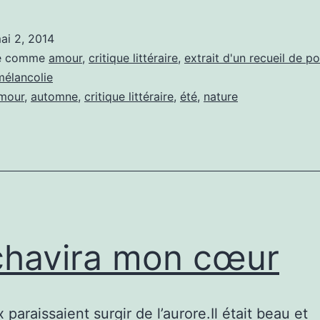
confins
de
ai 2, 2014
la
sé comme
amour
,
critique littéraire
,
extrait d'un recueil de p
nuit
mélancolie
mour
,
automne
,
critique littéraire
,
été
,
nature
chavira mon cœur
paraissaient surgir de l’aurore.Il était beau et