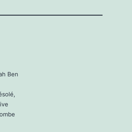
lah Ben
ésolé,
aive
 tombe