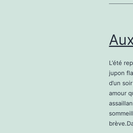
Aux
L’été re
jupon fl
d’un soir
amour qu
assailla
sommeill
brève.Da