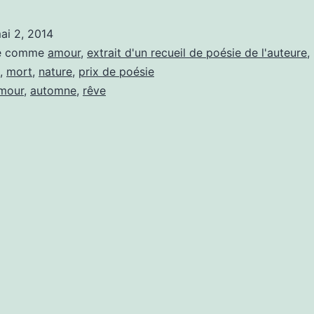
ai 2, 2014
sé comme
amour
,
extrait d'un recueil de poésie de l'auteure
,
,
mort
,
nature
,
prix de poésie
mour
,
automne
,
rêve