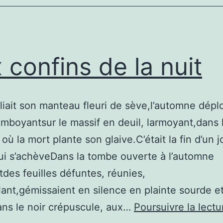
 confins de la nuit
pliait son manteau fleuri de sève,l’automne dépl
amboyantsur le massif en deuil, larmoyant,dans l
 où la mort plante son glaive.C’était la fin d’un j
i s’achèveDans la tombe ouverte à l’automne
ntdes feuilles défuntes, réunies,
ant,gémissaient en silence en plainte sourde e
ns le noir crépuscule, aux…
Poursuivre la lectu