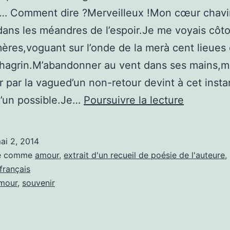
t… Comment dire ?Merveilleux !Mon cœur chavi
ans les méandres de l’espoir.Je me voyais côt
ères,voguant sur l’onde de la merà cent lieue
hagrin.M’abandonner au vent dans ses mains,me
 par la vagued’un non-retour devint à cet insta
Et
d’un possible.Je…
Poursuivre la lecture
chavira
mon
ai 2, 2014
cœur
sé comme
amour
,
extrait d'un recueil de poésie de l'auteure
,
français
mour
,
souvenir