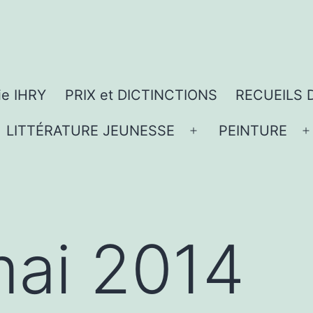
ie IHRY
PRIX et DICTINCTIONS
RECUEILS 
LITTÉRATURE JEUNESSE
PEINTURE
vrir
Ouvrir
O
le
l
nu
menu
ai 2014