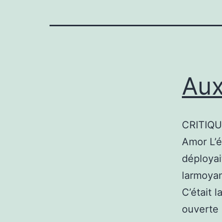
Aux
CRITIQUE
Amor L’é
déployai
larmoyan
C’était 
ouverte