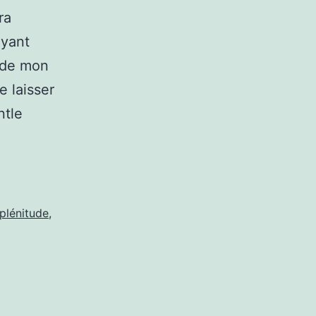
ra
oyant
s de mon
 laisser
ntle
plénitude
,