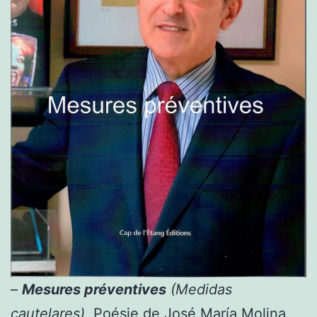
–
Mesures préventives
(Medidas
cautelares),
Poésie de José María Molina