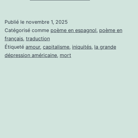
à
New
Publié le
novembre 1, 2025
York
Catégorisé comme
poème en espagnol
,
poème en
(recueil
français
,
traduction
Étiqueté
amour
,
capitalisme
,
iniquités
,
la grande
de
dépression américaine
,
mort
Federico
Garcia
Lorca
traduit
en
français
et
présenté