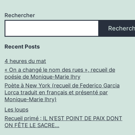
par
Rechercher
Monique-
Marie
Recherch
Ihry)
Recent Posts
4 heures du mat
« On a changé le nom des rues », recueil de
poésie de Monique-Marie Ihry
Poète à New York (recueil de Federico Garcia
Lorca traduit en français et présenté par
Monique-Marie Ihry)
Les loups
Recueil primé : IL N’EST POINT DE PAIX DONT
ON FÊTE LE SACRE…