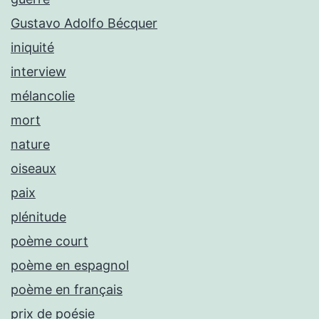
Gustavo Adolfo Bécquer
iniquité
interview
mélancolie
mort
nature
oiseaux
paix
plénitude
poème court
poème en espagnol
poème en français
prix de poésie