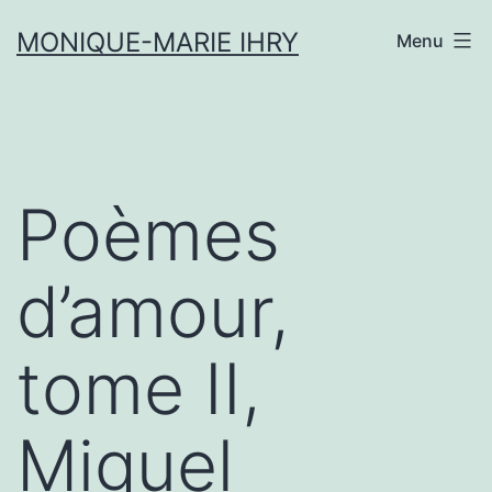
Aller
MONIQUE-MARIE IHRY
Menu
au
contenu
Poèmes
d’amour,
tome II,
Miguel