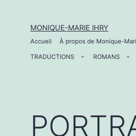
Aller
au
contenu
MONIQUE-MARIE IHRY
Accueil
À propos de Monique-Mar
TRADUCTIONS
ROMANS
Ouvrir
Ou
le
le
menu
me
PORTRA