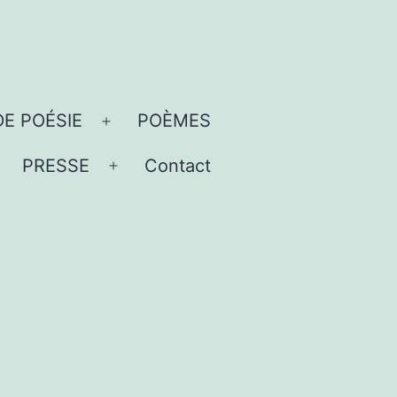
DE POÉSIE
POÈMES
Ouvrir
le
PRESSE
Contact
uvrir
Ouvrir
menu
e
le
menu
menu