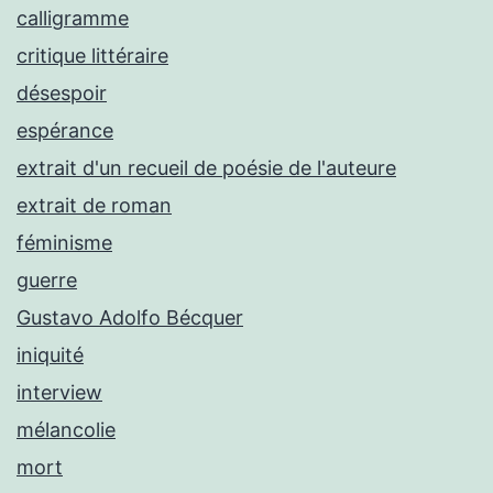
calligramme
critique littéraire
désespoir
espérance
extrait d'un recueil de poésie de l'auteure
extrait de roman
féminisme
guerre
Gustavo Adolfo Bécquer
iniquité
interview
mélancolie
mort