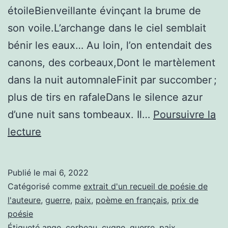
étoileBienveillante évinçant la brume de
son voile.L’archange dans le ciel semblait
bénir les eaux… Au loin, l’on entendait des
canons, des corbeaux,Dont le martèlement
dans la nuit automnaleFinit par succomber ;
plus de tirs en rafaleDans le silence azur
d’une nuit sans tombeaux. Il…
Poursuivre la
Deux
lecture
blancs
cygnes
Publié le
mai 6, 2022
Catégorisé comme
extrait d'un recueil de poésie de
l'auteure
,
guerre
,
paix
,
poème en français
,
prix de
poésie
Étiqueté
ange
,
corbeau
,
cygne
,
guerre
,
paix