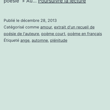
Vent
poésie » Au…
Poursuivre la lecture
d’automne
Publié le
décembre 28, 2013
Catégorisé comme
amour
,
extrait d'un recueil de
poésie de l'auteure
,
poème court
,
poème en français
Étiqueté
ange
,
automne
,
plénitude