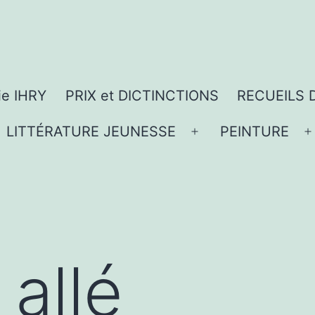
ie IHRY
PRIX et DICTINCTIONS
RECUEILS 
LITTÉRATURE JEUNESSE
PEINTURE
vrir
Ouvrir
O
le
l
nu
menu
 allé