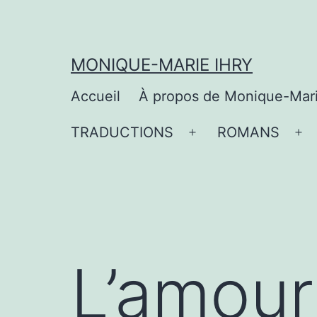
Aller
au
contenu
MONIQUE-MARIE IHRY
Accueil
À propos de Monique-Mar
TRADUCTIONS
ROMANS
Ouvrir
Ou
le
le
menu
me
L’amour