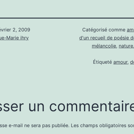
évrier 2, 2009
Catégorisé comme
am
e-Marie ihry
d'un recueil de poésie d
mélancolie
,
nature
Étiqueté
amour
,
d
sser un commentair
sse e-mail ne sera pas publiée.
Les champs obligatoires so
ve: