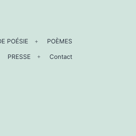
DE POÉSIE
POÈMES
Ouvrir
le
PRESSE
Contact
uvrir
Ouvrir
menu
e
le
menu
menu