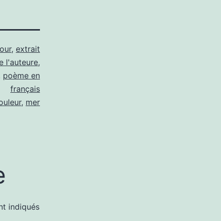
our
,
extrait
e l'auteure
,
,
poème en
français
ouleur
,
mer
e
nt indiqués