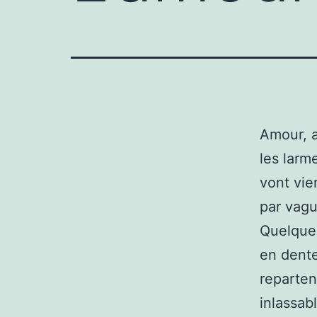
Amour, 
les larm
vont vie
par vagu
Quelque
en dente
reparten
inlassab