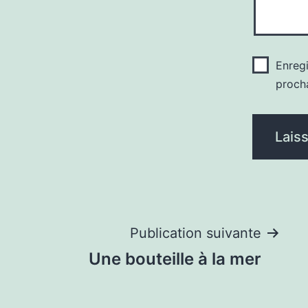
Enreg
proch
Navigation
Publication suivante
Une bouteille à la mer
de