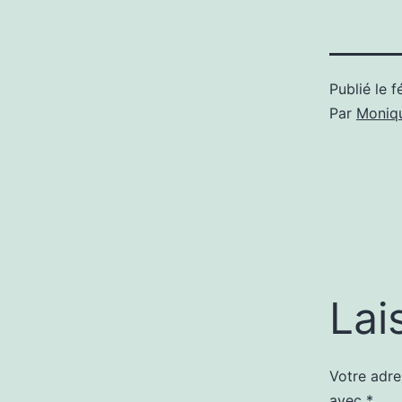
Publié le
f
Par
Moniqu
Lai
Votre adre
Alternati
avec
*