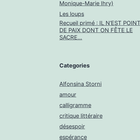
Monique-Marie Ihry)
Les loups
Recueil primé : IL N’EST POIN
DE PAIX DONT ON FÊTE LE
SACRE…
Categories
Alfonsina Storni
amour
calligramme
critique littéraire
désespoir
espérance