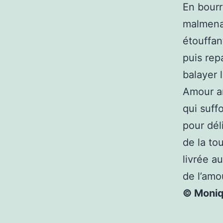
En bourr
malmenan
étouffan
puis rep
balayer 
Amour a
qui suff
pour déli
de la t
livrée a
de l’amo
© Moniqu