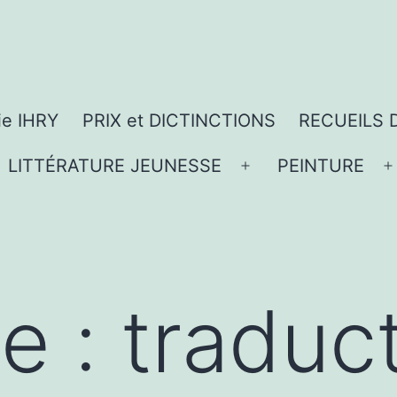
ie IHRY
PRIX et DICTINCTIONS
RECUEILS 
LITTÉRATURE JEUNESSE
PEINTURE
vrir
Ouvrir
O
le
l
nu
menu
te :
traduc