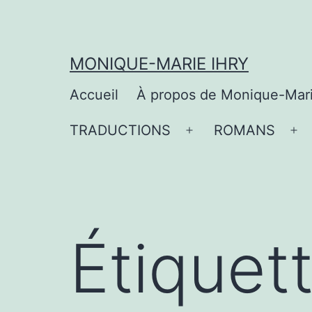
Aller
au
contenu
MONIQUE-MARIE IHRY
Accueil
À propos de Monique-Mar
TRADUCTIONS
ROMANS
Ouvrir
Ou
le
le
menu
me
Étiquet