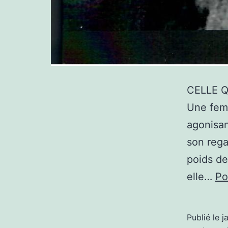
CELLE Q
Une femm
agonisan
son regar
poids de
elle…
Po
Publié le
j