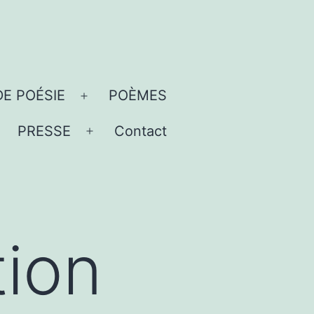
DE POÉSIE
POÈMES
Ouvrir
le
PRESSE
Contact
uvrir
Ouvrir
menu
e
le
menu
menu
tion