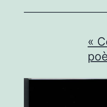
« C
poè