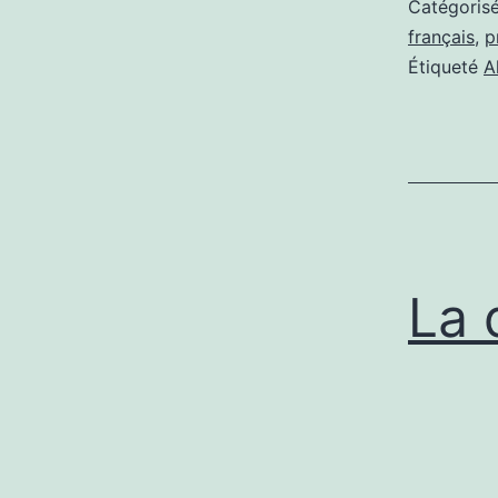
Catégori
français
,
p
Étiqueté
A
La 