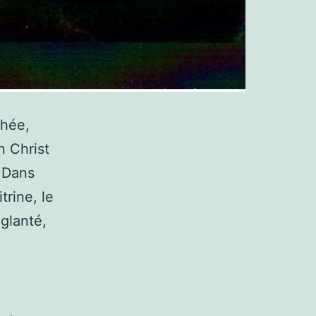
chée,
n Christ
. Dans
trine, le
nglanté,