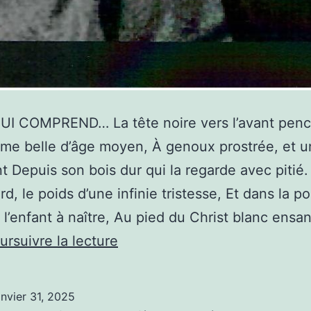
UI COMPREND… La tête noire vers l’avant pen
e belle d’âge moyen, À genoux prostrée, et u
t Depuis son bois dur qui la regarde avec pitié
d, le poids d’une infinie tristesse, Et dans la poi
 l’enfant à naître, Au pied du Christ blanc ensa
« Celle
ursuivre la lecture
qui
comprend »,
anvier 31, 2025
poème