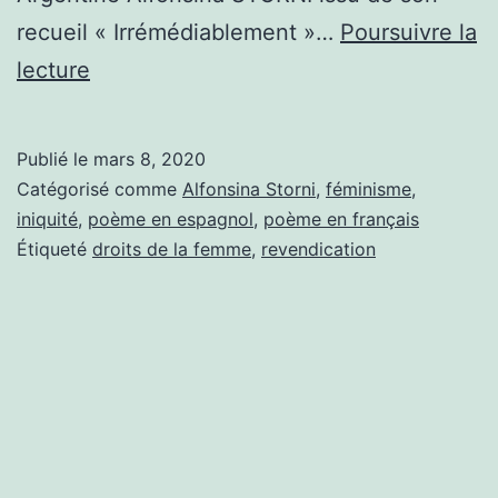
recueil « Irrémédiablement »…
Poursuivre la
8
lecture
mars
:
Publié le
mars 8, 2020
Journée
Catégorisé comme
Alfonsina Storni
,
féminisme
,
des
iniquité
,
poème en espagnol
,
poème en français
Étiqueté
droits de la femme
,
revendication
droits
de
la
femme